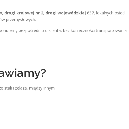
w
,
drogi krajowej nr 2
,
drogi wojewódzkiej 637
, lokalnych osiedli
nów przemysłowych.
onujemy bezpośrednio u klienta, bez konieczności transportowania
rawiamy?
stali i żelaza, między innymi: