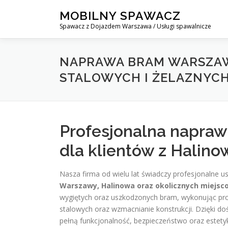
Skip
MOBILNY SPAWACZ
to
Spawacz z Dojazdem Warszawa / Usługi spawalnicze
content
NAPRAWA BRAM WARSZAW
STALOWYCH I ŻELAZNYC
Profesjonalna napraw
dla klientów z Halin
Nasza firma od wielu lat świadczy profesjonalne u
Warszawy, Halinowa oraz okolicznych miejsc
wygiętych oraz uszkodzonych bram, wykonując pr
stalowych oraz wzmacnianie konstrukcji. Dzięki d
pełną funkcjonalność, bezpieczeństwo oraz estety