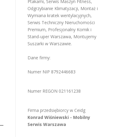
Ptakami
,
Serwis Maszyn Fitness
,
Odgrzybianie Klimatyzacji
,
Montaż i
Wymiana kratek wentylacyjnych
,
Serwis Techniczny Nieruchomości
Premium
,
Profesjonalny Komik i
Stand-uper Warszawa
,
Montujemy
Suszarki w Warszawie
.
Dane firmy:
Numer NIP 8792446683
Numer REGON 021161238
Firma przedsiębiorcy w
Ceidg
Konrad Wiśniewski -
Mobilny
Serwis Warszawa