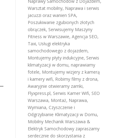
Naprawy Samochodów z Dojazdem
,
Warsztat mobilny
,
Naprawa i serwis
jacuzzi oraz wanien SPA
,
Poszukiwanie zgubionych złotych
obrączek
,
Serwisujemy Maszyny
Fitness w Warszawie
,
Agencja SEO
,
Taxi
,
Usługi elektryka
samochodowego z dojazdem
,
Montujemy płyty indukcyjne
,
Serwis
klimatyzacji w domu
,
naprawiamy
fotele
,
Montujemy wizjery z kamerą
i kamery wifi
,
Robimy filmy z drona
,
Awaryjnie otwieramy zamki
,
Flyxpress.pl
,
Serwis Kamer Wifi
,
SEO
Warszawa
,
Montaż, Naprawa,
Wymiana, Czyszczenie i
Odgrzybianie Klimatyzacji w Domu
,
Mobilny Mechanik Warszawa &
Elektryk Samochodowy
zapraszamy
serdecznie do skorzystania z