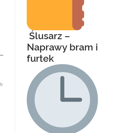
Ślusarz –
Naprawy bram i
furtek
ub