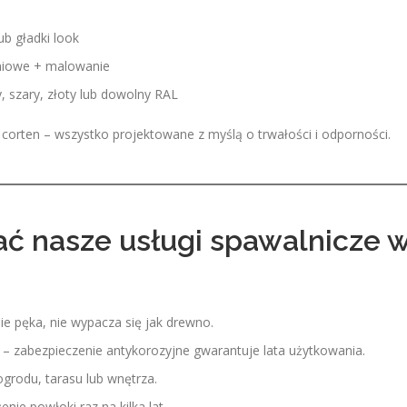
ub gładki look
niowe + malowanie
y, szary, złoty lub dowolny RAL
 i corten – wszystko projektowane z myślą o trwałości i odporności.
ć nasze usługi spawalnicze 
nie pęka, nie wypacza się jak drewno.
– zabezpieczenie antykorozyjne gwarantuje lata użytkowania.
rodu, tarasu lub wnętrza.
nie powłoki raz na kilka lat.