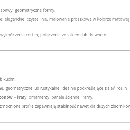
 spawy, geometryczne formy.
ile, eleganckie, czyste linie, malowanie proszkowe w kolorze matowej
 wykończenia corten, połączenie ze szkłem lub drewnem.
b kuchni.
ne, geometryczne lub rustykalne, idealnie podkreślające zieleń roślin.
lkonów
– kraty, ornamenty, panele ścienne i ramy.
mocnione profile zapewniają stabilność nawet dla dużych zbiornikó