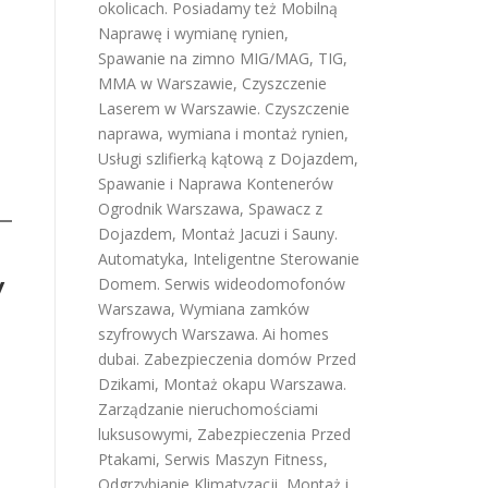
okolicach. Posiadamy też
Mobilną
Naprawę i wymianę rynien
,
Spawanie na zimno MIG/MAG, TIG,
MMA w Warszawie
,
Czyszczenie
Laserem w Warszawie
.
Czyszczenie
naprawa, wymiana i montaż rynien
,
Usługi szlifierką kątową z Dojazdem
,
Spawanie i Naprawa Kontenerów
Ogrodnik Warszawa
,
Spawacz z
Dojazdem
,
Montaż Jacuzi i Sauny
.
Automatyka, Inteligentne Sterowanie
w
Domem
.
Serwis wideodomofonów
Warszawa
,
Wymiana zamków
szyfrowych Warszawa
.
Ai homes
dubai
.
Zabezpieczenia domów Przed
Dzikami
,
Montaż okapu Warszawa
.
Zarządzanie nieruchomościami
luksusowymi
,
Zabezpieczenia Przed
Ptakami
,
Serwis Maszyn Fitness
,
Odgrzybianie Klimatyzacji
,
Montaż i