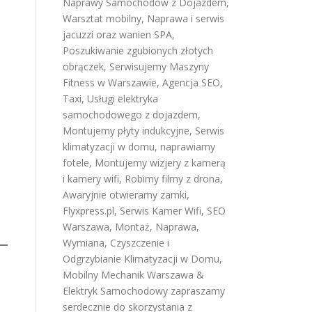
Naprawy Samochodów z Dojazdem
,
Warsztat mobilny
,
Naprawa i serwis
jacuzzi oraz wanien SPA
,
Poszukiwanie zgubionych złotych
obrączek
,
Serwisujemy Maszyny
Fitness w Warszawie
,
Agencja SEO
,
Taxi
,
Usługi elektryka
samochodowego z dojazdem
,
Montujemy płyty indukcyjne
,
Serwis
klimatyzacji w domu
,
naprawiamy
fotele
,
Montujemy wizjery z kamerą
i kamery wifi
,
Robimy filmy z drona
,
Awaryjnie otwieramy zamki
,
Flyxpress.pl
,
Serwis Kamer Wifi
,
SEO
Warszawa
,
Montaż, Naprawa,
Wymiana, Czyszczenie i
Odgrzybianie Klimatyzacji w Domu
,
Mobilny Mechanik Warszawa &
Elektryk Samochodowy
zapraszamy
serdecznie do skorzystania z