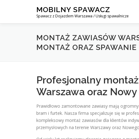
Skip
MOBILNY SPAWACZ
to
Spawacz z Dojazdem Warszawa / Usługi spawalnicze
content
MONTAŻ ZAWIASÓW WARS
MONTAŻ ORAZ SPAWANIE 
Profesjonalny montaż
Warszawa oraz Nowy
Prawidłowo zamontowane zawiasy mają ogromny w
bram i furtek. Nasza firma specjalizuje się w profe
kompleksowy montaż zawiasów dla klientów indywi
przemysłowych na terenie Warszawy oraz Noweg