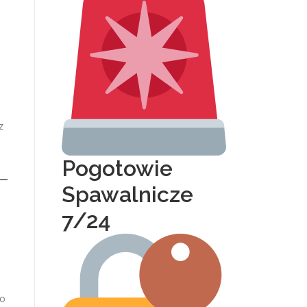
z
Pogotowie
Spawalnicze
7/24
go