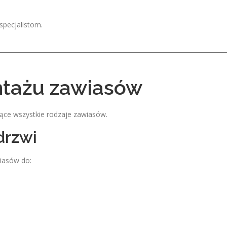
pecjalistom.
ntażu zawiasów
ące wszystkie rodzaje zawiasów.
drzwi
iasów do: