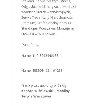
Ptakami
,
Serwis Maszyn Fitness
,
Odgrzybianie Klimatyzacji
,
Montaż i
Wymiana kratek wentylacyjnych
,
Serwis Techniczny Nieruchomości
Premium
,
Profesjonalny Komik i
Stand-uper Warszawa
,
Montujemy
Suszarki w Warszawie
.
Dane firmy:
Numer NIP 8792446683
Numer REGON 021161238
Firma przedsiębiorcy w
Ceidg
Konrad Wiśniewski -
Mobilny
Serwis Warszawa