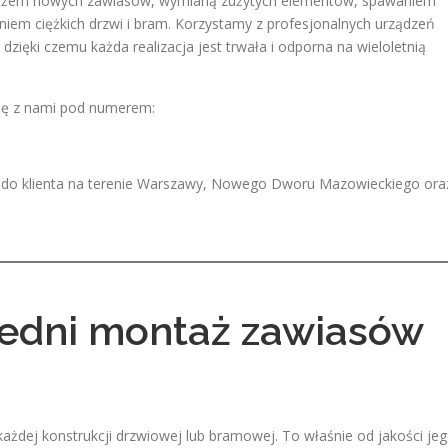
ontażem nowych zawiasów, wymianą zużytych elementów, spawaniem
iem ciężkich drzwi i bram. Korzystamy z profesjonalnych urządzeń
dzięki czemu każda realizacja jest trwała i odporna na wieloletnią
się z nami pod numerem:
zd do klienta na terenie Warszawy, Nowego Dworu Mazowieckiego ora
edni montaż zawiasów
ażdej konstrukcji drzwiowej lub bramowej. To właśnie od jakości je