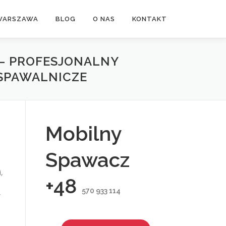
WARSZAWA
BLOG
O NAS
KONTAKT
– PROFESJONALNY
 SPAWALNICZE
Mobilny
Spawacz
,
+48
570 933 114
w