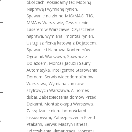
okolicach. Posiadamy też
Mobilną
Naprawę i wymianę rynien
,
Spawanie na zimno MIG/MAG, TIG,
MMA w Warszawie
,
Czyszczenie
Laserem w Warszawie
.
Czyszczenie
naprawa, wymiana i montaż rynien
,
Usługi szlifierką kątową z Dojazdem
,
Spawanie i Naprawa Kontenerów
Ogrodnik Warszawa
,
Spawacz z
Dojazdem
,
Montaż Jacuzi i Sauny
.
Automatyka, Inteligentne Sterowanie
Domem
.
Serwis wideodomofonów
Warszawa
,
Wymiana zamków
szyfrowych Warszawa
.
Ai homes
dubai
.
Zabezpieczenia domów Przed
Dzikami
,
Montaż okapu Warszawa
.
Zarządzanie nieruchomościami
luksusowymi
,
Zabezpieczenia Przed
,
Ptakami
,
Serwis Maszyn Fitness
,
Odgrzybianie Klimatyzacji
,
Montaż i