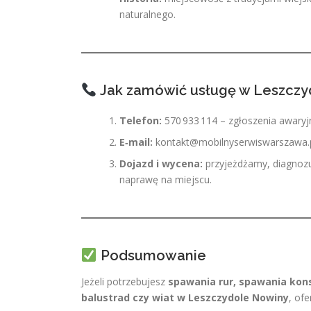
naturalnego.
Jak zamówić usługę w Leszczy
Telefon:
570 933 114 – zgłoszenia awaryj
E‑mail:
kontakt@mobilnyserwiswarszawa.
Dojazd i wycena:
przyjeżdżamy, diagnozu
naprawę na miejscu.
Podsumowanie
Jeżeli potrzebujesz
spawania rur, spawania kons
balustrad czy wiat w Leszczydole Nowiny
, of