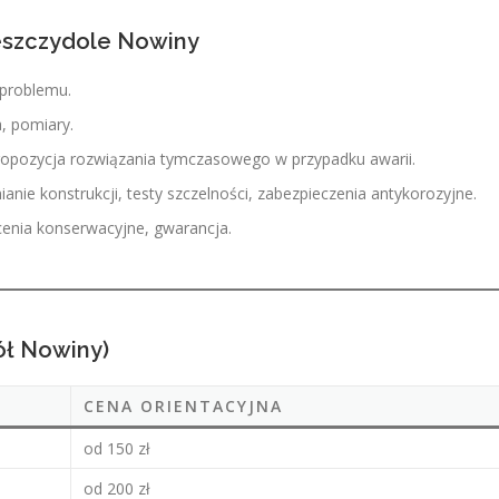
eszczydole Nowiny
 problemu.
a, pomiary.
propozycja rozwiązania tymczasowego w przypadku awarii.
nie konstrukcji, testy szczelności, zabezpieczenia antykorozyjne.
cenia konserwacyjne, gwarancja.
ół Nowiny)
CENA ORIENTACYJNA
od 150 zł
od 200 zł