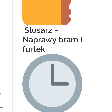
Ślusarz –
Naprawy bram i
furtek
z
h.