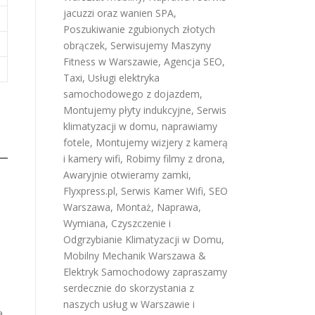
jacuzzi oraz wanien SPA
,
Poszukiwanie zgubionych złotych
obrączek
,
Serwisujemy Maszyny
Fitness w Warszawie
,
Agencja SEO
,
Taxi
,
Usługi elektryka
samochodowego z dojazdem
,
Montujemy płyty indukcyjne
,
Serwis
klimatyzacji w domu
,
naprawiamy
fotele
,
Montujemy wizjery z kamerą
i kamery wifi
,
Robimy filmy z drona
,
Awaryjnie otwieramy zamki
,
Flyxpress.pl
,
Serwis Kamer Wifi
,
SEO
Warszawa
,
Montaż, Naprawa,
Wymiana, Czyszczenie i
Odgrzybianie Klimatyzacji w Domu
,
Mobilny Mechanik Warszawa &
Elektryk Samochodowy
zapraszamy
serdecznie do skorzystania z
naszych usług w Warszawie i
a