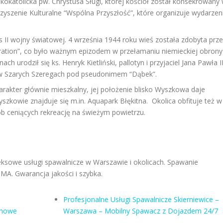
okatolicka pw. Chrystusa Sługi, której kościół został konsekrowany
zyszenie Kulturalne “Wspólna Przyszłość”, które organizuje wydarzen
as II wojny światowej. 4 września 1944 roku wieś została zdobyta prz
ration”, co było ważnym epizodem w przełamaniu niemieckiej obrony
urodził się ks. Henryk Kietliński, pallotyn i przyjaciel Jana Pawła II
ał w Szarych Szeregach pod pseudonimem “Dąbek”.
arakter głównie mieszkalny, jej położenie blisko Wyszkowa daje
szkowie znajduje się m.in. Aquapark Błękitna. Okolica obfituje też w
sób ceniących rekreację na świeżym powietrzu.
owe usługi spawalnicze w Warszawie i okolicach. Spawanie
MA. Gwarancja jakości i szybka.
Profesjonalne Usługi Spawalnicze Skierniewice –
minowe
Warszawa – Mobilny Spawacz z Dojazdem 24/7