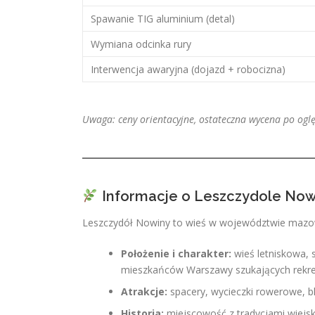
Spawanie TIG aluminium (detal)
Wymiana odcinka rury
Interwencja awaryjna (dojazd + robocizna)
Uwaga: ceny orientacyjne, ostateczna wycena po ogl
Informacje o Leszczydole Now
Leszczydół Nowiny to wieś w województwie mazo
Położenie i charakter:
wieś letniskowa, s
mieszkańców Warszawy szukających rekrea
Atrakcje:
spacery, wycieczki rowerowe, bl
Historia:
miejscowość z tradycjami wiejsk