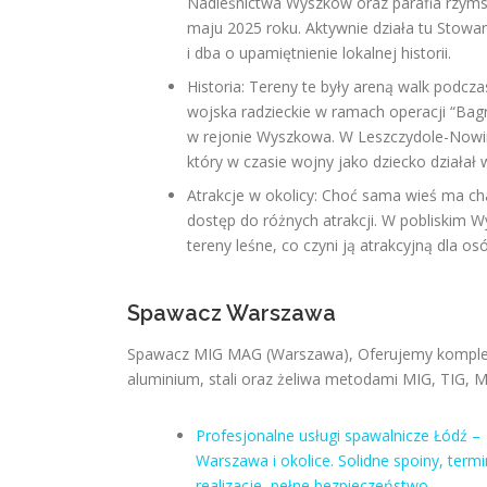
Nadleśnictwa Wyszków oraz parafia rzymsk
maju 2025 roku. Aktywnie działa tu Stowar
i dba o upamiętnienie lokalnej historii.
Historia: Tereny te były areną walk podcz
wojska radzieckie w ramach operacji “Bag
w rejonie Wyszkowa. W Leszczydole-Nowinach 
który w czasie wojny jako dziecko dział
Atrakcje w okolicy: Choć sama wieś ma ch
dostęp do różnych atrakcji. W pobliskim Wy
tereny leśne, co czyni ją atrakcyjną dla o
Spawacz Warszawa
Spawacz MIG MAG (Warszawa), Oferujemy kompleks
aluminium, stali oraz żeliwa metodami MIG, TIG, M
Profesjonalne usługi spawalnicze Łódź –
Warszawa i okolice. Solidne spoiny, ter
realizacje, pełne bezpieczeństwo