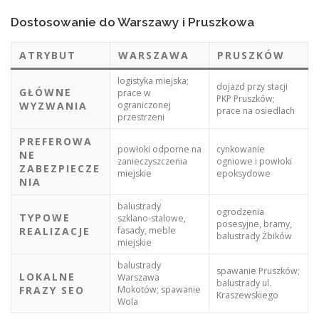
Dostosowanie do Warszawy i Pruszkowa
ATRYBUT
WARSZAWA
PRUSZKÓW
logistyka miejska;
dojazd przy stacji
GŁÓWNE
prace w
PKP Pruszków;
WYZWANIA
ograniczonej
prace na osiedlach
przestrzeni
PREFEROWA
powłoki odporne na
cynkowanie
NE
zanieczyszczenia
ogniowe i powłoki
ZABEZPIECZE
miejskie
epoksydowe
NIA
balustrady
ogrodzenia
TYPOWE
szklano‑stalowe,
posesyjne, bramy,
REALIZACJE
fasady, meble
balustrady Żbików
miejskie
balustrady
spawanie Pruszków;
LOKALNE
Warszawa
balustrady ul.
FRAZY SEO
Mokotów; spawanie
Kraszewskiego
Wola