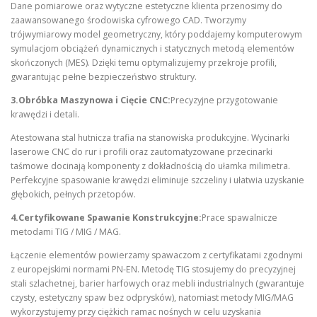
Dane pomiarowe oraz wytyczne estetyczne klienta przenosimy do
zaawansowanego środowiska cyfrowego CAD. Tworzymy
trójwymiarowy model geometryczny, który poddajemy komputerowym
symulacjom obciążeń dynamicznych i statycznych metodą elementów
skończonych (MES). Dzięki temu optymalizujemy przekroje profili,
gwarantując pełne bezpieczeństwo struktury.
3.Obróbka Maszynowa i Cięcie CNC:
Precyzyjne przygotowanie
krawędzi i detali.
Atestowana stal hutnicza trafia na stanowiska produkcyjne. Wycinarki
laserowe CNC do rur i profili oraz zautomatyzowane przecinarki
taśmowe docinają komponenty z dokładnością do ułamka milimetra.
Perfekcyjne spasowanie krawędzi eliminuje szczeliny i ułatwia uzyskanie
głębokich, pełnych przetopów.
4.Certyfikowane Spawanie Konstrukcyjne:
Prace spawalnicze
metodami TIG / MIG / MAG.
Łączenie elementów powierzamy spawaczom z certyfikatami zgodnymi
z europejskimi normami PN-EN. Metodę TIG stosujemy do precyzyjnej
stali szlachetnej, barier harfowych oraz mebli industrialnych (gwarantuje
czysty, estetyczny spaw bez odprysków), natomiast metody MIG/MAG
wykorzystujemy przy ciężkich ramac nośnych w celu uzyskania