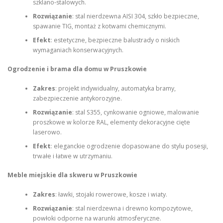
szklano‑stalowych.
Rozwiązanie
: stal nierdzewna AISI 304, szkło bezpieczne,
spawanie TIG, montaż z kotwami chemicznymi.
Efekt
: estetyczne, bezpieczne balustrady o niskich
wymaganiach konserwacyjnych.
Ogrodzenie i brama dla domu w Pruszkowie
Zakres
: projekt indywidualny, automatyka bramy,
zabezpieczenie antykorozyjne.
Rozwiązanie
: stal S355, cynkowanie ogniowe, malowanie
proszkowe w kolorze RAL, elementy dekoracyjne cięte
laserowo.
Efekt
: eleganckie ogrodzenie dopasowane do stylu posesji,
trwałe i łatwe w utrzymaniu.
Meble miejskie dla skweru w Pruszkowie
Zakres
: ławki, stojaki rowerowe, kosze i wiaty.
Rozwiązanie
: stal nierdzewna i drewno kompozytowe,
powłoki odporne na warunki atmosferyczne.