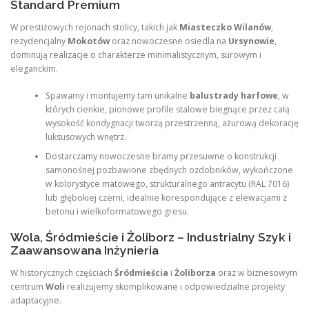
Standard Premium
W prestiżowych rejonach stolicy, takich jak
Miasteczko Wilanów
,
rezydencjalny
Mokotów
oraz nowoczesne osiedla na
Ursynowie
,
dominują realizacje o charakterze minimalistycznym, surowym i
eleganckim.
Spawamy i montujemy tam unikalne
balustrady harfowe
, w
których cienkie, pionowe profile stalowe biegnące przez całą
wysokość kondygnacji tworzą przestrzenną, ażurową dekorację
luksusowych wnętrz.
Dostarczamy nowoczesne bramy przesuwne o konstrukcji
samonośnej pozbawione zbędnych ozdobników, wykończone
w kolorystyce matowego, strukturalnego antracytu (RAL 7016)
lub głębokiej czerni, idealnie korespondujące z elewacjami z
betonu i wielkoformatowego gresu.
Wola, Śródmieście i Żoliborz – Industrialny Szyk i
Zaawansowana Inżynieria
W historycznych częściach
Śródmieścia
i
Żoliborza
oraz w biznesowym
centrum
Woli
realizujemy skomplikowane i odpowiedzialne projekty
adaptacyjne.