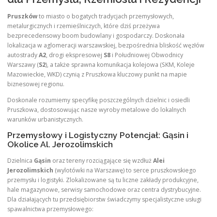
Pruszków
to miasto o bogatych tradycjach przemysłowych,
metalurgicznych i rzemieślniczych, które dziś przeżywa
bezprecedensowy boom budowlany i gospodarczy. Doskonała
lokalizacja w aglomeracji warszawskiej, bezpośrednia bliskość węzłów
autostrady
A2
, drogi ekspresowej
S8
i Południowej Obwodnicy
Warszawy (
S2
), a także sprawna komunikacja kolejowa (SKM, Koleje
Mazowieckie, WKD) czynią z Pruszkowa kluczowy punkt na mapie
biznesowej regionu.
Doskonale rozumiemy specyfikę poszczególnych dzielnic i osiedli
Pruszkowa, dostosowując nasze wyroby metalowe do lokalnych
warunków urbanistycznych.
Przemysłowy i Logistyczny Potencjał: Gąsin i
Okolice Al. Jerozolimskich
Dzielnica
Gąsin
oraz tereny rozciągające się wzdłuż
Alei
Jerozolimskich
(wylotówki na Warszawę) to serce pruszkowskiego
przemysłu i logistyki. Zlokalizowane są tu liczne zakłady produkcyjne,
hale magazynowe, serwisy samochodowe oraz centra dystrybucyjne.
Dla działających tu przedsiębiorstw świadczymy specjalistyczne usługi
spawalnictwa przemysłowego: