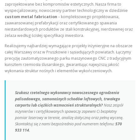
zaprojektowane bez kompromisów estetycznych. Nasza firma to
wyspecjalizowany, nowoczesny partner technologiczny w dziedzinie
custom metal fabrication
– kompleksowego projektowania,
zaawansowanej prefabrykacji oraz certyfikowanego spawania
niestandardowych produktów ze stali konstrukcyjnej, nierdzewnej oraz
żelaza według ścisłej specyfikacji inwestora.
Realizujemy najbardziej wymagające projekty inżynieryjne na obszarze
całej Warszawy oraz w Pruszkowie i sąsiadujących powiatach. Łączymy
precyzję zautomatyzowanego parku maszynowego CNC z tradycyjnym
kunsztem rzemiosła ślusarskiego, gwarantując najwyższą jakość
wykonania struktur nośnych i elementów wykończeniowych.
Szukasz rzetelnego wykonawcy nowoczesnego ogrodzenia
palisadowego, samonośnych schodów loftowych, trwałego
carportu lub ciężkich wzmocnień strukturalnych?
Nasz zespół
inżynierów i certyfikowanych spawaczy zapewni Ci bezpłatny
pomiar laserowy w terenie, analizę statyczną oraz pełną wycenę.
Skontaktuj się z nami bezpośrednio pod numerem telefonu:
570
933 114
.