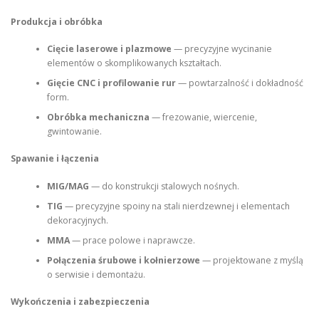
Produkcja i obróbka
Cięcie laserowe i plazmowe
— precyzyjne wycinanie
elementów o skomplikowanych kształtach.
Gięcie CNC i profilowanie rur
— powtarzalność i dokładność
form.
Obróbka mechaniczna
— frezowanie, wiercenie,
gwintowanie.
Spawanie i łączenia
MIG/MAG
— do konstrukcji stalowych nośnych.
TIG
— precyzyjne spoiny na stali nierdzewnej i elementach
dekoracyjnych.
MMA
— prace polowe i naprawcze.
Połączenia śrubowe i kołnierzowe
— projektowane z myślą
o serwisie i demontażu.
Wykończenia i zabezpieczenia