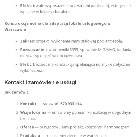
Efekt
: trwałe wyposażenie przestrzeni publicznej, estetycznie
wpisane w lokalny charakter.
Konstrukcja nośna dla adaptacji lokalu usługowego w
Warszawie
Zakres
: projekt i wykonanie ramy stalowej pod antresolę.
Rozwiązanie
: dwuteowniki S355, spawanie MIG/MAG, badania
nieniszczące i próba obciążeniowa.
Efekt
: bezpieczna konstrukcja spełniająca normy i estetycznie
wykończona.
Kontakt i zamówienie usługi
Jak zamówić
Kontakt
— zadzwoń:
570 933 114
.
Wizja lokalna
— umawiamy pomiar i konsultację w dogodnym
terminie.
Oferta
— przygotowujemy projekt, kosztorys i harmonogram.
Produkcja
— realizujemy zlecenie w warsztacie.