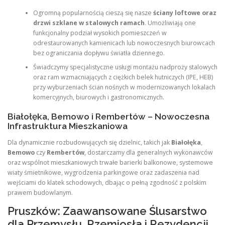
Ogromną popularnością cieszą się nasze
ściany loftowe oraz
drzwi szklane w stalowych ramach
. Umożliwiają one
funkcjonalny podział wysokich pomieszczeń w
odrestaurowanych kamienicach lub nowoczesnych biurowcach
bez ograniczania dopływu światła dziennego.
Świadczymy specjalistyczne usługi montażu nadproży stalowych
oraz ram wzmacniających z ciężkich belek hutniczych (IPE, HEB)
przy wyburzeniach ścian nośnych w modernizowanych lokalach
komercyjnych, biurowych i gastronomicznych.
Białołęka, Bemowo i Rembertów – Nowoczesna
Infrastruktura Mieszkaniowa
Dla dynamicznie rozbudowujących się dzielnic, takich jak
Białołęka
,
Bemowo
czy
Rembertów
, dostarczamy dla generalnych wykonawców
oraz wspólnot mieszkaniowych trwałe barierki balkonowe, systemowe
wiaty śmietnikowe, wygrodzenia parkingowe oraz zadaszenia nad
wejściami do klatek schodowych, dbając o pełną zgodność z polskim
prawem budowlanym.
Pruszków: Zaawansowane Ślusarstwo
dla Przemysłu, Rzemiosła i Rezydencji