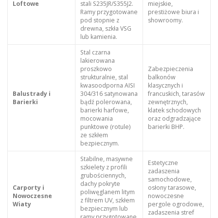
Loftowe
stali S235JR/S355J2.
miejskie,
Ramy przygotowane
prestiżowe biura i
pod stopnie z
showroomy.
drewna, szkła VSG
lub kamienia.
Stal czarna
lakierowana
proszkowo
Zabezpieczenia
strukturalnie, stal
balkonów
kwasoodporna AISI
klasycznych i
Balustrady i
304/316 satynowana
francuskich, tarasów
Barierki
bądź polerowana,
zewnętrznych,
barierki harfowe,
klatek schodowych
mocowania
oraz odgradzające
punktowe (rotule)
barierki BHP.
ze szkłem
bezpiecznym.
Stabilne, masywne
Estetyczne
szkielety z profili
zadaszenia
grubościennych,
samochodowe,
dachy pokryte
Carporty i
osłony tarasowe,
poliwęglanem litym
Nowoczesne
nowoczesne
z filtrem UV, szkłem
Wiaty
pergole ogrodowe,
bezpiecznym lub
zadaszenia stref
ramy przygotowane