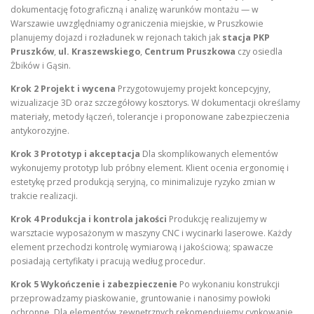
dokumentację fotograficzną i analizę warunków montażu — w
Warszawie uwzględniamy ograniczenia miejskie, w Pruszkowie
planujemy dojazd i rozładunek w rejonach takich jak
stacja PKP
Pruszków
,
ul. Kraszewskiego
,
Centrum Pruszkowa
czy osiedla
Żbików i Gąsin.
Krok 2 Projekt i wycena
Przygotowujemy projekt koncepcyjny,
wizualizacje 3D oraz szczegółowy kosztorys. W dokumentacji określamy
materiały, metody łączeń, tolerancje i proponowane zabezpieczenia
antykorozyjne.
Krok 3 Prototyp i akceptacja
Dla skomplikowanych elementów
wykonujemy prototyp lub próbny element. Klient ocenia ergonomię i
estetykę przed produkcją seryjną, co minimalizuje ryzyko zmian w
trakcie realizacji.
Krok 4 Produkcja i kontrola jakości
Produkcję realizujemy w
warsztacie wyposażonym w maszyny CNC i wycinarki laserowe. Każdy
element przechodzi kontrolę wymiarową i jakościową; spawacze
posiadają certyfikaty i pracują według procedur.
Krok 5 Wykończenie i zabezpieczenie
Po wykonaniu konstrukcji
przeprowadzamy piaskowanie, gruntowanie i nanosimy powłoki
ochronne. Dla elementów zewnętrznych rekomendujemy cynkowanie