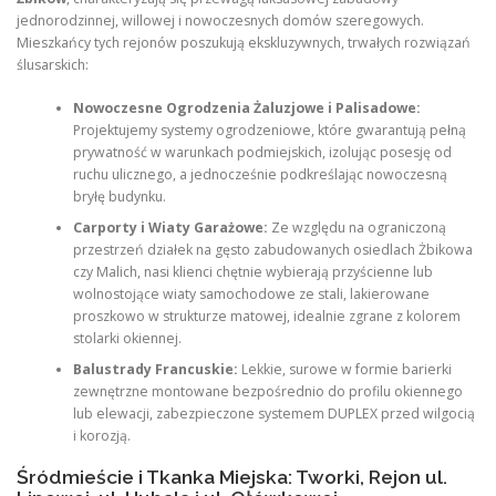
jednorodzinnej, willowej i nowoczesnych domów szeregowych.
Mieszkańcy tych rejonów poszukują ekskluzywnych, trwałych rozwiązań
ślusarskich:
Nowoczesne Ogrodzenia Żaluzjowe i Palisadowe:
Projektujemy systemy ogrodzeniowe, które gwarantują pełną
prywatność w warunkach podmiejskich, izolując posesję od
ruchu ulicznego, a jednocześnie podkreślając nowoczesną
bryłę budynku.
Carporty i Wiaty Garażowe:
Ze względu na ograniczoną
przestrzeń działek na gęsto zabudowanych osiedlach Żbikowa
czy Malich, nasi klienci chętnie wybierają przyścienne lub
wolnostojące wiaty samochodowe ze stali, lakierowane
proszkowo w strukturze matowej, idealnie zgrane z kolorem
stolarki okiennej.
Balustrady Francuskie:
Lekkie, surowe w formie barierki
zewnętrzne montowane bezpośrednio do profilu okiennego
lub elewacji, zabezpieczone systemem DUPLEX przed wilgocią
i korozją.
Śródmieście i Tkanka Miejska: Tworki, Rejon ul.