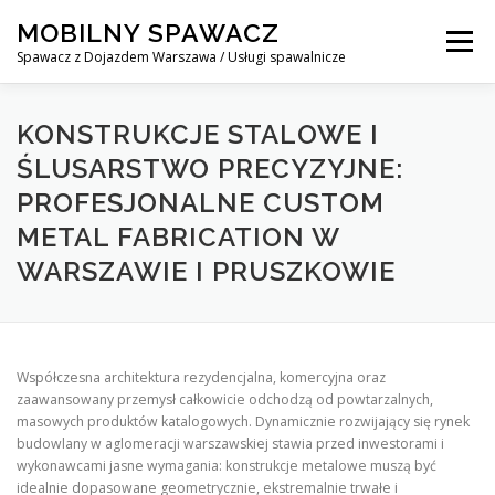
Skip
MOBILNY SPAWACZ
to
Menu
content
Spawacz z Dojazdem Warszawa / Usługi spawalnicze
MOBILNY SPAWACZ WARSZAWA
BLOG
O NAS
KONSTRUKCJE STALOWE I
ŚLUSARSTWO PRECYZYJNE:
PROFESJONALNE CUSTOM
KONTAKT
METAL FABRICATION W
WARSZAWIE I PRUSZKOWIE
Współczesna architektura rezydencjalna, komercyjna oraz
zaawansowany przemysł całkowicie odchodzą od powtarzalnych,
masowych produktów katalogowych. Dynamicznie rozwijający się rynek
budowlany w aglomeracji warszawskiej stawia przed inwestorami i
wykonawcami jasne wymagania: konstrukcje metalowe muszą być
idealnie dopasowane geometrycznie, ekstremalnie trwałe i