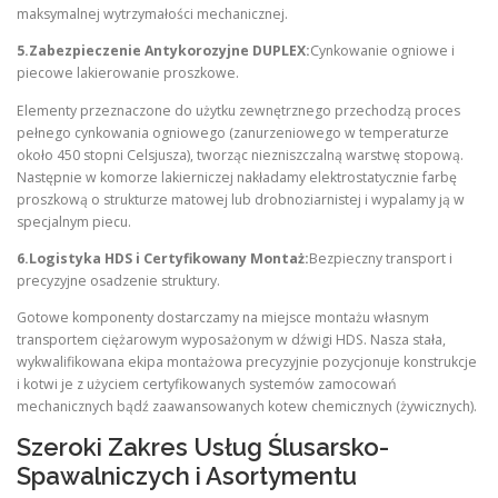
maksymalnej wytrzymałości mechanicznej.
5.Zabezpieczenie Antykorozyjne DUPLEX:
Cynkowanie ogniowe i
piecowe lakierowanie proszkowe.
Elementy przeznaczone do użytku zewnętrznego przechodzą proces
pełnego cynkowania ogniowego (zanurzeniowego w temperaturze
około 450 stopni Celsjusza), tworząc niezniszczalną warstwę stopową.
Następnie w komorze lakierniczej nakładamy elektrostatycznie farbę
proszkową o strukturze matowej lub drobnoziarnistej i wypalamy ją w
specjalnym piecu.
6.Logistyka HDS i Certyfikowany Montaż:
Bezpieczny transport i
precyzyjne osadzenie struktury.
Gotowe komponenty dostarczamy na miejsce montażu własnym
transportem ciężarowym wyposażonym w dźwigi HDS. Nasza stała,
wykwalifikowana ekipa montażowa precyzyjnie pozycjonuje konstrukcje
i kotwi je z użyciem certyfikowanych systemów zamocowań
mechanicznych bądź zaawansowanych kotew chemicznych (żywicznych).
Szeroki Zakres Usług Ślusarsko-
Spawalniczych i Asortymentu