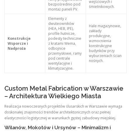
wejściowych i
bezpośrednio pod
śmietnikowych.
montaż paneli PV.
Elementy z
dwuteowników
Hale magazynowe,
(HEA, HEB, IPE),
zakłady
profile hutnicze,
produkcyjne,
Konstrukcje
podesty techniczne
wzmocnienia
Wsporcze i
z kratami Wema,
konstrukcyjne
Nadproża
odbojnice
budynków przy
przemysłowe, ramy
wyburzeniach ścian
pod centrale
nośnych.
wentylacyjne i
klimatyzacyjne.
Custom Metal Fabrication w Warszawie
– Architektura Wielkiego Miasta
Realizacja nowoczesnych projektów ślusarskich w Warszawie wymaga
doskonałej znajomości trendów architektonicznych oraz pełnej
elastyczności logistycznej w warunkach gęstej zabudowy miejskiej.
Wilanów, Mokotów i Ursynów – Minimalizm i