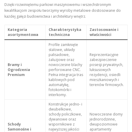
Dzięki rozwiniętemu parkowi maszynowemu i wszechstronnym
kwalifikacjom zespołu tworzymy wyroby metalowe dostosowane do
każdej gałęzi budownictwa i architektury wnętrz.
Kategoria
Charakterystyka
Zastosowanie i
asortymentowa
techniczna
właściwości
Profile zamknięte
stalowe, układy
palisadowe,
Reprezentacyjne
żaluzjowe oraz
zabezpieczenie
Bramy i
nowoczesne blachy
posesji prywatnych,
Ogrodzenia
perforowane CNC.
luksusowych
Premium
Pełna integracja tras
rezydencji, osiedli
kablowych pod
mieszkaniowych i
automatykę,
terenów firmowych.
fotokomórki i
interkomy.
Konstrukcje jedno- i
dwubelkowe,
schody policzkowe,
Nowoczesne domy
dywanowe oraz
jednorodzinne,
Schody
wspornikowe z
dwupoziomowe
Samonośne i
najwyższej jakości
apartamenty