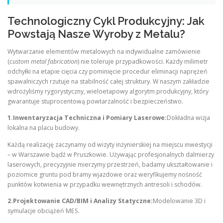
Technologiczny Cykl Produkcyjny: Jak
Powstają Nasze Wyroby z Metalu?
Wytwarzanie elementów metalowych na indywidualne zamówienie
(
custom metal fabrication
) nie toleruje przypadkowości. Każdy milimetr
odchyłki na etapie cięcia czy pominięcie procedur eliminacji naprężeń
spawalniczych rzutuje na stabilność całej struktury. W naszym zakładzie
wdrożyliśmy rygorystyczny, wieloetapowy algorytm produkcyjny, który
gwarantuje stuprocentową powtarzalność i bezpieczeństwo.
1.Inwentaryzacja Techniczna i Pomiary Laserowe:
Dokładna wizja
lokalna na placu budowy.
Każdą realizację zaczynamy od wizyty inżynierskiej na miejscu inwestycji
– w Warszawie bądź w Pruszkowie. Używając profesjonalnych dalmierzy
laserowych, precyzyjnie mierzymy przestrzeń, badamy ukształtowanie i
poziomice gruntu pod bramy wjazdowe oraz weryfikujemy nośność
punktów kotwienia w przypadku wewnętrznych antresoli i schodów.
2.Projektowanie CAD/BIM i Analizy Statyczne:
Modelowanie 3D i
symulacje obciążeń MES.