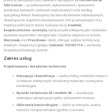
Jesteśmy specjalistycznym zakładem zajmującym się
custom metal
fabrication
— projektowaniem, wykonawstwem i spawaniem
konstrukcji stalowych i żeliwnych realizowanych ściśle według
specyfikacji klienta. Realizujemy zlecenia dla klientów indywidualnych,
deweloperów, wspólnot mieszkaniowych, firm przemysłowych oraz
instytucji publicznych. Nasze realizacje łączą
trwałość
,
bezpieczeństwo
i
estetykę
; każdy projekt traktujemy jako unikatowe
wyzwanie inżynierskie i designerskie. Działamy aktywnie na terenie
Warszawy
oraz
Pruszkowa
i okolic, oferując szybkie terminy wizji
lokalnych i elastyczną logistykę.
Zadzwoń: 570 933 114
— umówimy
bezpłatną konsultację i pomiar.
Zakres usług
Projektowanie i doradztwo techniczne
Koncepcja i konsultacja
— analiza funkcji, kontekstu miejsca i
oczekiwań estetycznych; doradzamy materiały i rozwiązania
konstrukcyjne.
Rysunki techniczne 2D i modele 3D
— wizualizacje
ułatwiające akceptację projektu i planowanie montażu.
Obliczenia konstrukcyjne
— dobór przekrojów, analiza
nośności i bezpieczeństwa zgodnie z normami.