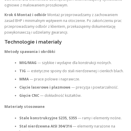
ogniowe z malowaniem proszkowym.
Krok 6 Montaż i odbiór
Montaż przeprowadzamy z zachowaniem
zasad BHP i minimalnym wpływem na otoczenie. Po zakończeniu prac
przeprowadzamy odbiór z klientem, przekazujemy dokumentację
powykonawczą i udzielamy gwarancji.
Technologie i materiały
Metody spawania i obróbki
MIG/MAG
— szybkie i wydajne dla konstrukcji nośnych.
TIG
— estetyczne spoiny do stali nierdzewnej i cienkich blach.
MMA
— prace polowe i naprawcze.
Cięcie laserowe i plazmowe
— precyzja i powtarzalność.
Gięcie CNC
— dokładność kształtów.
Materiały stosowane
Stale konstrukcyjne S235, S355
— ramy i elementy nośne.
Stal nierdzewna AISI 304/316
— elementy narażone na