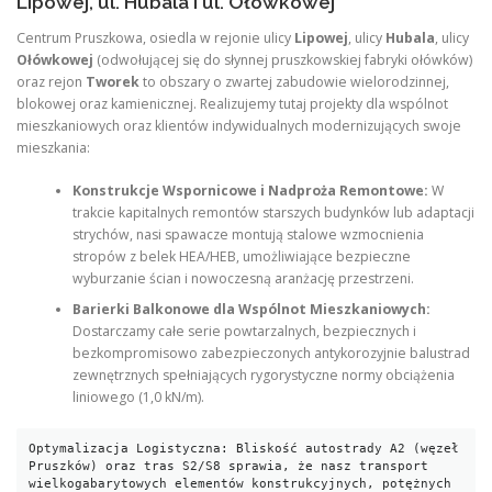
Lipowej, ul. Hubala i ul. Ołówkowej
Centrum Pruszkowa, osiedla w rejonie ulicy
Lipowej
, ulicy
Hubala
, ulicy
Ołówkowej
(odwołującej się do słynnej pruszkowskiej fabryki ołówków)
oraz rejon
Tworek
to obszary o zwartej zabudowie wielorodzinnej,
blokowej oraz kamienicznej. Realizujemy tutaj projekty dla wspólnot
mieszkaniowych oraz klientów indywidualnych modernizujących swoje
mieszkania:
Konstrukcje Wspornicowe i Nadproża Remontowe:
W
trakcie kapitalnych remontów starszych budynków lub adaptacji
strychów, nasi spawacze montują stalowe wzmocnienia
stropów z belek HEA/HEB, umożliwiające bezpieczne
wyburzanie ścian i nowoczesną aranżację przestrzeni.
Barierki Balkonowe dla Wspólnot Mieszkaniowych:
Dostarczamy całe serie powtarzalnych, bezpiecznych i
bezkompromisowo zabezpieczonych antykorozyjnie balustrad
zewnętrznych spełniających rygorystyczne normy obciążenia
liniowego (1,0 kN/m).
Optymalizacja Logistyczna: Bliskość autostrady A2 (węzeł 
Pruszków) oraz tras S2/S8 sprawia, że nasz transport 
wielkogabarytowych elementów konstrukcyjnych, potężnych 