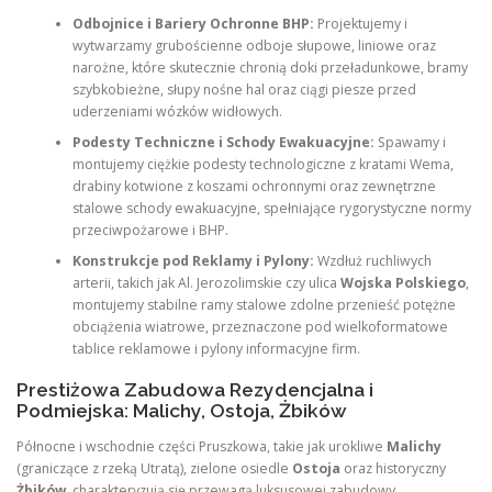
Odbojnice i Bariery Ochronne BHP:
Projektujemy i
wytwarzamy grubościenne odboje słupowe, liniowe oraz
narożne, które skutecznie chronią doki przeładunkowe, bramy
szybkobieżne, słupy nośne hal oraz ciągi piesze przed
uderzeniami wózków widłowych.
Podesty Techniczne i Schody Ewakuacyjne:
Spawamy i
montujemy ciężkie podesty technologiczne z kratami Wema,
drabiny kotwione z koszami ochronnymi oraz zewnętrzne
stalowe schody ewakuacyjne, spełniające rygorystyczne normy
przeciwpożarowe i BHP.
Konstrukcje pod Reklamy i Pylony:
Wzdłuż ruchliwych
arterii, takich jak Al. Jerozolimskie czy ulica
Wojska Polskiego
,
montujemy stabilne ramy stalowe zdolne przenieść potężne
obciążenia wiatrowe, przeznaczone pod wielkoformatowe
tablice reklamowe i pylony informacyjne firm.
Prestiżowa Zabudowa Rezydencjalna i
Podmiejska: Malichy, Ostoja, Żbików
Północne i wschodnie części Pruszkowa, takie jak urokliwe
Malichy
(graniczące z rzeką Utratą), zielone osiedle
Ostoja
oraz historyczny
Żbików
, charakteryzują się przewagą luksusowej zabudowy