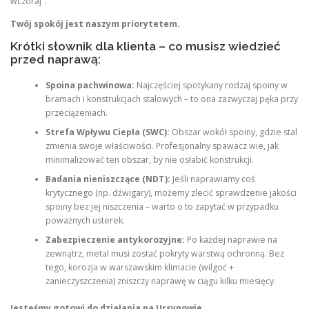
wczoraj”.
Twój spokój jest naszym priorytetem.
Krótki słownik dla klienta – co musisz wiedzieć
przed naprawą:
Spoina pachwinowa:
Najczęściej spotykany rodzaj spoiny w
bramach i konstrukcjach stalowych – to ona zazwyczaj pęka przy
przeciążeniach.
Strefa Wpływu Ciepła (SWC):
Obszar wokół spoiny, gdzie stal
zmienia swoje właściwości. Profesjonalny spawacz wie, jak
minimalizować ten obszar, by nie osłabić konstrukcji.
Badania nieniszczące (NDT):
Jeśli naprawiamy coś
krytycznego (np. dźwigary), możemy zlecić sprawdzenie jakości
spoiny bez jej niszczenia – warto o to zapytać w przypadku
poważnych usterek.
Zabezpieczenie antykorozyjne:
Po każdej naprawie na
zewnątrz, metal musi zostać pokryty warstwą ochronną. Bez
tego, korozja w warszawskim klimacie (wilgoć +
zanieczyszczenia) zniszczy naprawę w ciągu kilku miesięcy.
Jesteśmy gotowi do działania na Ursynowie.