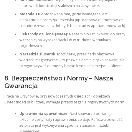
naprawach konstrukcji stalowych na Ursynowie.
Metoda TIG:
Stosowana tam, gdzie wymagana jest
nieskazitelna precyzja i estetyka (np. naprawa elementów ze
stali nierdzewnej, ozdobnych balustrad w apartamentowcach).
Elektrody otulone (MMA):
Nasze “koło ratunkowe” do pracy
w terenie, na wysokościach lub w trudnych warunkach
pogodowych.
Narzędzia ślusarskie:
Szlifierki, przecinarki plazmowe,
wiertarki magnetyczne – to pozwala nam nie tylko spawać, ale i
przygotowywać elementy bezpośrednio na miejscu u klienta.
8. Bezpieczeństwo i Normy – Nasza
Gwarancja
Praca na Ursynowie, przy nowoczesnych osiedlach i obiektach
użyteczności publicznej, wymaga przestrzegania rygorystycznych norm.
Uprawnienia spawalnicze:
Nasi spawacze posiadają
aktualne certyfikaty i uprawnienia, co daje Państwu pewność,
że praca jest wykonywana zgodnie z zasadami sztuki
inżynierskiej.