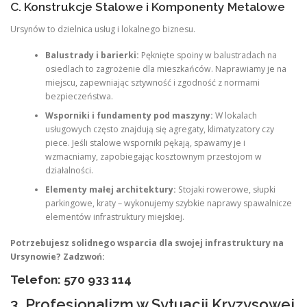
C. Konstrukcje Stalowe i Komponenty Metalowe
Ursynów to dzielnica usług i lokalnego biznesu.
Balustrady i barierki:
Pęknięte spoiny w balustradach na
osiedlach to zagrożenie dla mieszkańców. Naprawiamy je na
miejscu, zapewniając sztywność i zgodność z normami
bezpieczeństwa.
Wsporniki i fundamenty pod maszyny:
W lokalach
usługowych często znajdują się agregaty, klimatyzatory czy
piece. Jeśli stalowe wsporniki pękają, spawamy je i
wzmacniamy, zapobiegając kosztownym przestojom w
działalności.
Elementy małej architektury:
Stojaki rowerowe, słupki
parkingowe, kraty – wykonujemy szybkie naprawy spawalnicze
elementów infrastruktury miejskiej.
Potrzebujesz solidnego wsparcia dla swojej infrastruktury na
Ursynowie? Zadzwoń:
Telefon: 570 933 114
3. Profesjonalizm w Sytuacji Kryzysowej