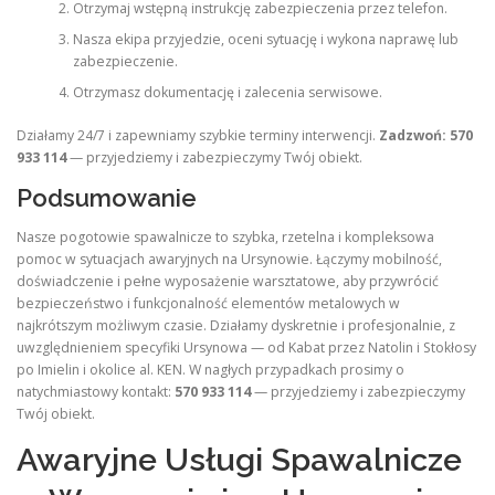
Otrzymaj wstępną instrukcję zabezpieczenia przez telefon.
Nasza ekipa przyjedzie, oceni sytuację i wykona naprawę lub
zabezpieczenie.
Otrzymasz dokumentację i zalecenia serwisowe.
Działamy 24/7 i zapewniamy szybkie terminy interwencji.
Zadzwoń: 570
933 114
— przyjedziemy i zabezpieczymy Twój obiekt.
Podsumowanie
Nasze pogotowie spawalnicze to szybka, rzetelna i kompleksowa
pomoc w sytuacjach awaryjnych na Ursynowie. Łączymy mobilność,
doświadczenie i pełne wyposażenie warsztatowe, aby przywrócić
bezpieczeństwo i funkcjonalność elementów metalowych w
najkrótszym możliwym czasie. Działamy dyskretnie i profesjonalnie, z
uwzględnieniem specyfiki Ursynowa — od Kabat przez Natolin i Stokłosy
po Imielin i okolice al. KEN. W nagłych przypadkach prosimy o
natychmiastowy kontakt:
570 933 114
— przyjedziemy i zabezpieczymy
Twój obiekt.
Awaryjne Usługi Spawalnicze