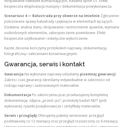
dospawanie nakładek wzmacniających, badania spoin UT. Efekt:
bezpieczna eksploatacja maszyny i dokumentacja powykonawcza.
Scenariusz 4 — Balustrada przy skwerze na Imielinie
Zgłoszenie:
poluzowane spawy balustrady i pęknięcia w elementach łączących.
Działania: analiza stanu, dospawanie i wzmocnienie spawów, wymiana
uszkodzonych elementów, zabezpieczenie powłokowe. Efekt:
bezpieczne użytkowanie i estetyczne wykończenie.
Każde zlecenie kończymy protokołem naprawy, dokumentacją
fotograficzną i zaleceniami konserwacyjnymi.
Gwarancja, serwis i kontakt
Gwarancja
Na wykonane naprawy udzielamy
pisemnej gwarancji
.
Zakres i czas gwarancji określamy indywidualnie w zależności od
rodzaju naprawy i zastosowanych materiałów.
Dokumentacja
Po zakończeniu prac przekazujemy kompletną
dokumentację: zdjęcia „przed i po”, protokoły badań NDT (jeśli
wykonane), rysunki powykonawcze i certyfikaty materiałów.
Serwis i przeglądy
Oferujemy pakiety serwisowe: przegląd
podstawowy co 12 miesięcy oraz przegląd rozszerzony co 6 miesięcy.
Umowy serwisowe zapewniają priorytetowy czas reakcji i zmniejszają