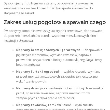
Dysponujemy mobilnym warsztatem, co pozwala na wykonanie
większości napraw bez konieczności transportu elementów do
stacjonarnego zakładu.
Zakres usług pogotowia spawalniczego
Świadczymy kompleksowe usługi awaryjne i serwisowe, dopasowane
do potrzeb mieszkańców osiedli, wspólnot mieszkaniowych, firm i
instytucji z Ursynowa:
Naprawy bram wjazdowych i garażowych
— dospawanie
pękniętych elementów, wymiana zawiasów, naprawa
prowadnic, przywrócenie funkcji automatyki, regulacja i testy
bezpieczeństwa.
Naprawy furtek i ogrodzeń
— szybkie łączenia, wymiana
przęseł, montaż tymczasowych zabezpieczeń, estetyczne
wykończenia powłok.
Naprawy drzwi przemysłowych i technicznych
— korekta
profili, spawanie zawiasów, naprawa mechanizmów
zamykających i przywrócenie szczelności.
Naprawy zawiasów, zamków i okuć
— wymiana lub
dospawanie elementów łączących, przywrócenie ruchomości i