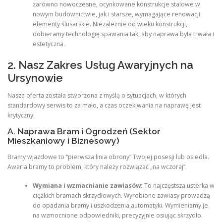
zarówno nowoczesne, ocynkowane konstrukcje stalowe w
nowym budownictwie, jak i starsze, wymagające renowacji
elementy ślusarskie. Niezależnie od wieku konstrukcji,
dobieramy technologię spawania tak, aby naprawa była trwała i
estetyczna.
2. Nasz Zakres Usług Awaryjnych na
Ursynowie
Nasza oferta została stworzona z myślą o sytuacjach, w których
standardowy serwis to za mało, a czas oczekiwania na naprawę jest
krytyczny.
A. Naprawa Bram i Ogrodzeń (Sektor
Mieszkaniowy i Biznesowy)
Bramy wjazdowe to “pierwsza linia obrony” Twojej posesji lub osiedla.
Awaria bramy to problem, który należy rozwiązać „na wczoraj”.
Wymiana i wzmacnianie zawiasów:
To najczęstsza usterka w
ciężkich bramach skrzydłowych. Wyrobione zawiasy prowadzą
do opadania bramy i uszkodzenia automatyki. Wymieniamy je
na wzmocnione odpowiedniki, precyzyjnie osiując skrzydło.