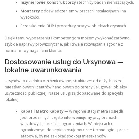
Inżynierowie konstruktorzy
i technicy badań nieniszczących.
Monterzy
z doświadczeniem w pracach instalacyjnych i na
wysokości.
Przeszkolenie BHP i procedury pracy w obiektach czynnych.
Dzięki temu wyposażeniu i kompetencjom możemy wykonać zarówno
szybkie naprawy prowizoryczne, jak i trwałe rozwiązania zgodne z
normami i wymaganiami klienta.
Dostosowanie usług do Ursynowa —
lokalne uwarunkowania
Ursynów to dzielnica o zróżnicowanej strukturze: od dużych osiedli
mieszkaniowych i centrów handlowych po tereny usługowe i obiekty
użyteczności publicznej. Nasze usługi są dopasowane do specyfiki
lokalnej:
Kabat i Metro Kabaty
— w rejonie stacji metra i osiedli
jednorodzinnych często interweniujemy przy bramach
wjazdowych, furtkach i ogrodzeniach. W miejscach o
ograniczonym dostępie stosujemy ciche technologie i prace
etapowe, by nie zakłócać spokoju mieszkańców.