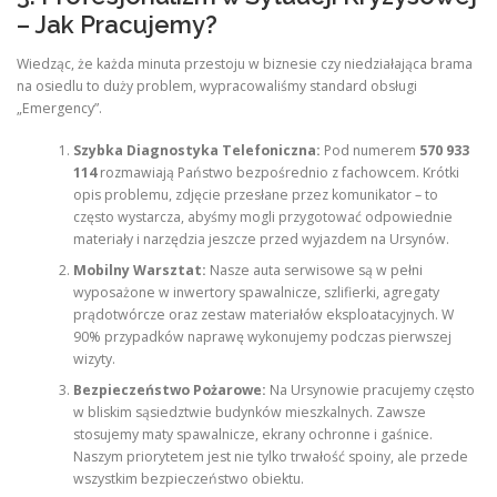
– Jak Pracujemy?
Wiedząc, że każda minuta przestoju w biznesie czy niedziałająca brama
na osiedlu to duży problem, wypracowaliśmy standard obsługi
„Emergency”.
Szybka Diagnostyka Telefoniczna:
Pod numerem
570 933
114
rozmawiają Państwo bezpośrednio z fachowcem. Krótki
opis problemu, zdjęcie przesłane przez komunikator – to
często wystarcza, abyśmy mogli przygotować odpowiednie
materiały i narzędzia jeszcze przed wyjazdem na Ursynów.
Mobilny Warsztat:
Nasze auta serwisowe są w pełni
wyposażone w inwertory spawalnicze, szlifierki, agregaty
prądotwórcze oraz zestaw materiałów eksploatacyjnych. W
90% przypadków naprawę wykonujemy podczas pierwszej
wizyty.
Bezpieczeństwo Pożarowe:
Na Ursynowie pracujemy często
w bliskim sąsiedztwie budynków mieszkalnych. Zawsze
stosujemy maty spawalnicze, ekrany ochronne i gaśnice.
Naszym priorytetem jest nie tylko trwałość spoiny, ale przede
wszystkim bezpieczeństwo obiektu.