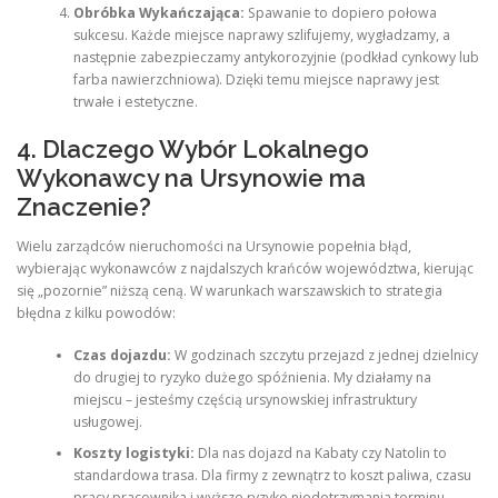
Obróbka Wykańczająca:
Spawanie to dopiero połowa
sukcesu. Każde miejsce naprawy szlifujemy, wygładzamy, a
następnie zabezpieczamy antykorozyjnie (podkład cynkowy lub
farba nawierzchniowa). Dzięki temu miejsce naprawy jest
trwałe i estetyczne.
4. Dlaczego Wybór Lokalnego
Wykonawcy na Ursynowie ma
Znaczenie?
Wielu zarządców nieruchomości na Ursynowie popełnia błąd,
wybierając wykonawców z najdalszych krańców województwa, kierując
się „pozornie” niższą ceną. W warunkach warszawskich to strategia
błędna z kilku powodów:
Czas dojazdu:
W godzinach szczytu przejazd z jednej dzielnicy
do drugiej to ryzyko dużego spóźnienia. My działamy na
miejscu – jesteśmy częścią ursynowskiej infrastruktury
usługowej.
Koszty logistyki:
Dla nas dojazd na Kabaty czy Natolin to
standardowa trasa. Dla firmy z zewnątrz to koszt paliwa, czasu
pracy pracownika i wyższe ryzyko niedotrzymania terminu.