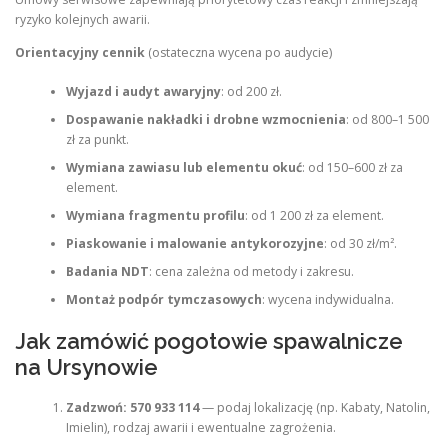
ryzyko kolejnych awarii.
Orientacyjny cennik
(ostateczna wycena po audycie)
Wyjazd i audyt awaryjny
: od 200 zł.
Dospawanie nakładki i drobne wzmocnienia
: od 800–1 500
zł za punkt.
Wymiana zawiasu lub elementu okuć
: od 150–600 zł za
element.
Wymiana fragmentu profilu
: od 1 200 zł za element.
Piaskowanie i malowanie antykorozyjne
: od 30 zł/m².
Badania NDT
: cena zależna od metody i zakresu.
Montaż podpór tymczasowych
: wycena indywidualna.
Jak zamówić pogotowie spawalnicze
na Ursynowie
Zadzwoń: 570 933 114
— podaj lokalizację (np. Kabaty, Natolin,
Imielin), rodzaj awarii i ewentualne zagrożenia.