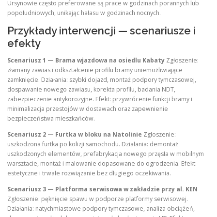
Ursynowie często preferowane są prace w godzinach porannych lub
popołudniowych, unikając hałasu w godzinach nocnych.
Przykłady interwencji — scenariusze i
efekty
Scenariusz 1 — Brama wjazdowa na osiedlu Kabaty
Zgłoszenie:
złamany zawias i odkształcenie profilu bramy uniemożliwiające
zamknięcie. Działania: szybki dojazd, montaż podpory tymczasowej,
dospawanie nowego zawiasu, korekta profilu, badania NDT,
zabezpieczenie antykorozyjne. Efekt: przywrócenie funkcji bramy i
minimalizacja przestojów w dostawach oraz zapewnienie
bezpieczeństwa mieszkańców.
Scenariusz 2 — Furtka w bloku na Natolinie
Zgłoszenie:
uszkodzona furtka po kolizji samochodu. Działania: demontaż
uszkodzonych elementów, prefabrykacja nowego przęsła w mobilnym
warsztacie, montaż i malowanie dopasowane do ogrodzenia. Efekt:
estetyczne i trwałe rozwiązanie bez długiego oczekiwania.
Scenariusz 3 — Platforma serwisowa w zakładzie przy al. KEN
Zgłoszenie: pęknięcie spawu w podporze platformy serwisowej.
Działania: natychmiastowe podpory tymczasowe, analiza obciążeń,