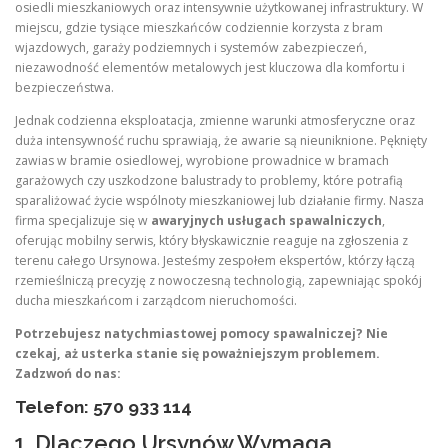
osiedli mieszkaniowych oraz intensywnie użytkowanej infrastruktury. W
miejscu, gdzie tysiące mieszkańców codziennie korzysta z bram
wjazdowych, garaży podziemnych i systemów zabezpieczeń,
niezawodność elementów metalowych jest kluczowa dla komfortu i
bezpieczeństwa.
Jednak codzienna eksploatacja, zmienne warunki atmosferyczne oraz
duża intensywność ruchu sprawiają, że awarie są nieuniknione. Pęknięty
zawias w bramie osiedlowej, wyrobione prowadnice w bramach
garażowych czy uszkodzone balustrady to problemy, które potrafią
sparaliżować życie wspólnoty mieszkaniowej lub działanie firmy. Nasza
firma specjalizuje się w
awaryjnych usługach spawalniczych
,
oferując mobilny serwis, który błyskawicznie reaguje na zgłoszenia z
terenu całego Ursynowa. Jesteśmy zespołem ekspertów, którzy łączą
rzemieślniczą precyzję z nowoczesną technologią, zapewniając spokój
ducha mieszkańcom i zarządcom nieruchomości.
Potrzebujesz natychmiastowej pomocy spawalniczej? Nie
czekaj, aż usterka stanie się poważniejszym problemem.
Zadzwoń do nas:
Telefon: 570 933 114
1. Dlaczego Ursynów Wymaga