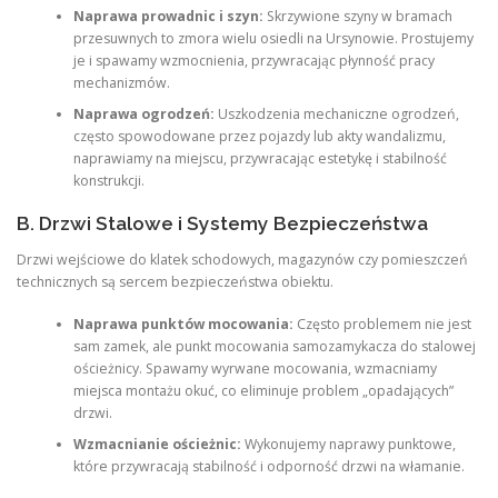
Naprawa prowadnic i szyn:
Skrzywione szyny w bramach
przesuwnych to zmora wielu osiedli na Ursynowie. Prostujemy
je i spawamy wzmocnienia, przywracając płynność pracy
mechanizmów.
Naprawa ogrodzeń:
Uszkodzenia mechaniczne ogrodzeń,
często spowodowane przez pojazdy lub akty wandalizmu,
naprawiamy na miejscu, przywracając estetykę i stabilność
konstrukcji.
B. Drzwi Stalowe i Systemy Bezpieczeństwa
Drzwi wejściowe do klatek schodowych, magazynów czy pomieszczeń
technicznych są sercem bezpieczeństwa obiektu.
Naprawa punktów mocowania:
Często problemem nie jest
sam zamek, ale punkt mocowania samozamykacza do stalowej
ościeżnicy. Spawamy wyrwane mocowania, wzmacniamy
miejsca montażu okuć, co eliminuje problem „opadających”
drzwi.
Wzmacnianie ościeżnic:
Wykonujemy naprawy punktowe,
które przywracają stabilność i odporność drzwi na włamanie.