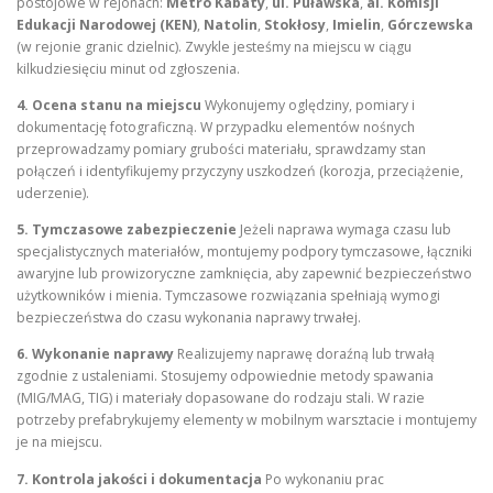
postojowe w rejonach:
Metro Kabaty
,
ul. Puławska
,
al. Komisji
Edukacji Narodowej (KEN)
,
Natolin
,
Stokłosy
,
Imielin
,
Górczewska
(w rejonie granic dzielnic). Zwykle jesteśmy na miejscu w ciągu
kilkudziesięciu minut od zgłoszenia.
4. Ocena stanu na miejscu
Wykonujemy oględziny, pomiary i
dokumentację fotograficzną. W przypadku elementów nośnych
przeprowadzamy pomiary grubości materiału, sprawdzamy stan
połączeń i identyfikujemy przyczyny uszkodzeń (korozja, przeciążenie,
uderzenie).
5. Tymczasowe zabezpieczenie
Jeżeli naprawa wymaga czasu lub
specjalistycznych materiałów, montujemy podpory tymczasowe, łączniki
awaryjne lub prowizoryczne zamknięcia, aby zapewnić bezpieczeństwo
użytkowników i mienia. Tymczasowe rozwiązania spełniają wymogi
bezpieczeństwa do czasu wykonania naprawy trwałej.
6. Wykonanie naprawy
Realizujemy naprawę doraźną lub trwałą
zgodnie z ustaleniami. Stosujemy odpowiednie metody spawania
(MIG/MAG, TIG) i materiały dopasowane do rodzaju stali. W razie
potrzeby prefabrykujemy elementy w mobilnym warsztacie i montujemy
je na miejscu.
7. Kontrola jakości i dokumentacja
Po wykonaniu prac