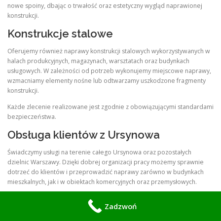
nowe spoiny, dbając o trwałość oraz estetyczny wygląd naprawionej
konstrukcji.
Konstrukcje stalowe
Oferujemy również naprawy konstrukcji stalowych wykorzystywanych w
halach produkcyjnych, magazynach, warsztatach oraz budynkach
usługowych. W zależności od potrzeb wykonujemy miejscowe naprawy,
wzmacniamy elementy nośne lub odtwarzamy uszkodzone fragmenty
konstrukcji.
Każde zlecenie realizowane jest zgodnie z obowiązującymi standardami
bezpieczeństwa.
Obsługa klientów z Ursynowa
Świadczymy usługi na terenie całego Ursynowa oraz pozostałych
dzielnic Warszawy. Dzięki dobrej organizacji pracy możemy sprawnie
dotrzeć do klientów i przeprowadzić naprawy zarówno w budynkach
mieszkalnych, jak i w obiektach komercyjnych oraz przemysłowych.
Realizujemy zlecenia dla właścicieli domów, administratorów
Zadzwoń
nieruchomości, wspólnot mieszkaniowych, sklepów, warsztatów oraz
przedsiębiorstw.