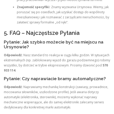
Znajomość specyfiki:
Znamy wyzwania Ursynowa. Wiemy, jak
poruszać się po osiedlach, jak uzyskać dostęp do wspólnoty
mieszkaniowej i jak rozmawiać z zarządcami nieruchomości, by
załatwić sprawy formalne „od ręki”.
5. FAQ – Najczęstsze Pytania
Pytanie: Jak szybko możecie być na miejscu na
Ursynowie?
Odpowiedź:
Nasz standard to reakcja w ciągu kilku godzin. W sytuacjach
ekstremalnych (np. zablokowany wjazd do garażu podziemnego) robimy
wszystko, by dotrzeć w trybie ekspresowym. Prosimy dzwonić pod
570
933 114
.
Pytanie: Czy naprawiacie bramy automatyczne?
Odpowiedź:
Naprawiamy mechanikę konstrukcji (zawiasy, prowadnice,
mocowania siłowników, uszkodzone profile). Jeśli awaria dotyczy
automatyki (elektronika, sterowniki), możemy wykonać naprawy
mechaniczne wspierające, ale do samej elektroniki zalecamy serwis
dedykowany dla konkretnej marki automatyki.