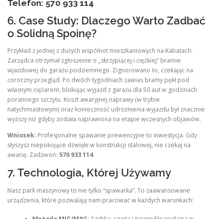
Telefon: 570 933 114
6. Case Study: Dlaczego Warto Zadbać
o Solidną Spoinę?
Przykład z jednej z dużych wspólnot mieszkaniowych na Kabatach:
Zarządca otrzymał zgłoszenie o „skrzypiącej i ciężkiej” bramie
wjazdowej do garażu podziemnego. Zignorowano to, czekając na
coroczny przegląd. Po dwóch tygodniach zawias bramy pękł pod
własnym ciężarem, blokując wyjazd z garażu dla 50 aut w godzinach
porannego szczytu. Koszt awaryjnej naprawy (w trybie
natychmiastowym) oraz konieczność udrożnienia wyjazdu był znacznie
wyższy niż gdyby została naprawiona na etapie wczesnych objawów.
Wniosek:
Profesjonalne spawanie prewencyjne to inwestycja. Gdy
słyszysz niepokojące dźwięki w konstrukcji stalowej, nie czekaj na
awarię. Zadzwoń:
570 933 114
.
7. Technologia, Której Używamy
Nasz park maszynowy to nie tylko “spawarka”. To zaawansowane
urządzenia, które pozwalają nam pracować w każdych warunkach:
Metoda MIG/MAG:
Szybka, czysta i niezwykle wydajna w