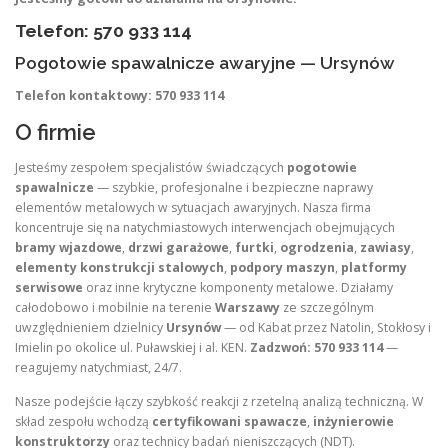
Telefon: 570 933 114
Pogotowie spawalnicze awaryjne — Ursynów
Telefon kontaktowy: 570 933 114
O firmie
Jesteśmy zespołem specjalistów świadczących
pogotowie
spawalnicze
— szybkie, profesjonalne i bezpieczne naprawy
elementów metalowych w sytuacjach awaryjnych. Nasza firma
koncentruje się na natychmiastowych interwencjach obejmujących
bramy wjazdowe
,
drzwi garażowe
,
furtki
,
ogrodzenia
,
zawiasy
,
elementy konstrukcji stalowych
,
podpory maszyn
,
platformy
serwisowe
oraz inne krytyczne komponenty metalowe. Działamy
całodobowo i mobilnie na terenie
Warszawy
ze szczególnym
uwzględnieniem dzielnicy
Ursynów
— od Kabat przez Natolin, Stokłosy i
Imielin po okolice ul. Puławskiej i al. KEN.
Zadzwoń: 570 933 114
—
reagujemy natychmiast, 24/7.
Nasze podejście łączy szybkość reakcji z rzetelną analizą techniczną. W
skład zespołu wchodzą
certyfikowani spawacze
,
inżynierowie
konstruktorzy
oraz technicy badań nieniszczących (NDT).