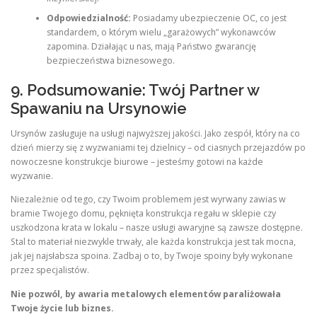
Odpowiedzialność:
Posiadamy ubezpieczenie OC, co jest
standardem, o którym wielu „garażowych” wykonawców
zapomina. Działając u nas, mają Państwo gwarancję
bezpieczeństwa biznesowego.
9. Podsumowanie: Twój Partner w
Spawaniu na Ursynowie
Ursynów zasługuje na usługi najwyższej jakości. Jako zespół, który na co
dzień mierzy się z wyzwaniami tej dzielnicy – od ciasnych przejazdów po
nowoczesne konstrukcje biurowe – jesteśmy gotowi na każde
wyzwanie.
Niezależnie od tego, czy Twoim problemem jest wyrwany zawias w
bramie Twojego domu, pęknięta konstrukcja regału w sklepie czy
uszkodzona krata w lokalu – nasze usługi awaryjne są zawsze dostępne.
Stal to materiał niezwykle trwały, ale każda konstrukcja jest tak mocna,
jak jej najsłabsza spoina. Zadbaj o to, by Twoje spoiny były wykonane
przez specjalistów.
Nie pozwól, by awaria metalowych elementów paraliżowała
Twoje życie lub biznes.