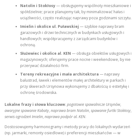
Natolin i Stokłosy
— obsługujemy wspólnoty mieszkaniowe i
spółdzielnie; prace planujemy tak, by minimalizować hałas i
uciążliwości, często realizując naprawy poza godzinami szczytu.
Imielin i okolice ul. Puławskiej
— szybkie naprawy bram
garażowych i drzwi technicznych w budynkach usługowych i
handlowych; współpracujemy z zarządcami budynków i
ochroną.
Służewiec i okolice al. KEN
— obsługa obiektów usługowych i
magazynowych; oferujemy prace nocne i weekendowe, by nie
przerywać działalności firm.
Tereny rekreacyjne i mała architektura
— naprawy
balustrad, ławek i elementów małej architektury w parkach i
przy skwerach Ursynowa wykonujemy z dbałością o estetykę i
ochronę środowiska.
Lokalne frazy i słowa kluczowe
:
pogotowie spawalnicze Ursynów
,
awaryjne spawanie Kabaty
,
naprawa bram Natolin
,
spawanie furtki Stokłosy
,
serwis ogrodzeń Imielin
,
naprawa podpór al. KEN
.
Dostosowujemy harmonogramy i metody pracy do lokalnych wydarzeń
(np. jarmarki, remonty osiedlowe) i preferencji mieszkańców — w