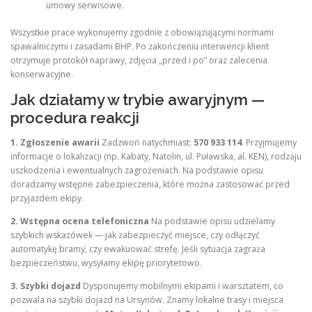
umowy serwisowe.
Wszystkie prace wykonujemy zgodnie z obowiązującymi normami
spawalniczymi i zasadami BHP. Po zakończeniu interwencji klient
otrzymuje protokół naprawy, zdjęcia „przed i po” oraz zalecenia
konserwacyjne.
Jak działamy w trybie awaryjnym —
procedura reakcji
1. Zgłoszenie awarii
Zadzwoń natychmiast:
570 933 114
. Przyjmujemy
informacje o lokalizacji (np. Kabaty, Natolin, ul. Puławska, al. KEN), rodzaju
uszkodzenia i ewentualnych zagrożeniach. Na podstawie opisu
doradzamy wstępne zabezpieczenia, które można zastosować przed
przyjazdem ekipy.
2. Wstępna ocena telefoniczna
Na podstawie opisu udzielamy
szybkich wskazówek — jak zabezpieczyć miejsce, czy odłączyć
automatykę bramy, czy ewakuować strefę. Jeśli sytuacja zagraża
bezpieczeństwu, wysyłamy ekipę priorytetowo.
3. Szybki dojazd
Dysponujemy mobilnymi ekipami i warsztatem, co
pozwala na szybki dojazd na Ursynów. Znamy lokalne trasy i miejsca