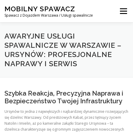
Skip
MOBILNY SPAWACZ
to
Menu
content
Spawacz z Dojazdem Warszawa / Usługi spawalnicze
MOBILNY SPAWACZ WARSZAWA
BLOG
O NAS
AWARYJNE USŁUGI
SPAWALNICZE W WARSZAWIE –
URSYNÓW: PROFESJONALNE
KONTAKT
NAPRAWY I SERWIS
Szybka Reakcja, Precyzyjna Naprawa i
Bezpieczeństwo Twojej Infrastruktury
Ursynów to jedna z największych i najbardziej dynamicznie rozwijających
się dzielnic Warszawy. Od prestiżowych Kabat, przez tętniący życiem
Natolin i Imielin, aż po kameralne zakątki Starego Ursynowa – ta
dzielnica charakteryzuje się ogromnym zagęszczeniem nowoczesnych